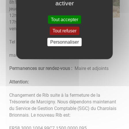
8h15-12h
activer
jeudi : 8h15-
12h / 13h00-
Tout accepter
17h
vend : 8h15-12h / 13h00-17h
Tout refuser
Tel 03 85 84 07 14
Personnaliser
mairie.iguerande@orange.fr
Permanences sur rendez-vous :
Maire et adjoints
Attention:
Changement de Rib suite à la fermeture de la
Trésorerie de Marcigny. Nous dépendons maintenant
du Service de Gestion Comptable (SGC) du Charolais
Brionnais. Le nouveau Rib est:
FR58 3000 1004 99C7 1500 0000 095