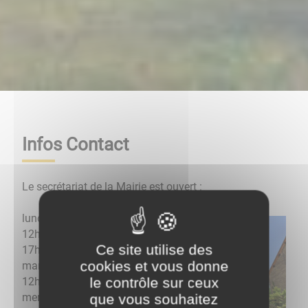
Infos Contact
Le secrétariat de la Mairie est ouvert :
lundi : 8h15-
12h / 13h-
Ce site utilise des
17h
cookies et vous donne
mardi : 8h15-
le contrôle sur ceux
12h
mercredi :
que vous souhaitez