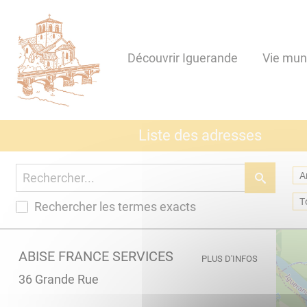
Lien
Lien
Lien
Lien
Panneau de gestion des cookies
d'accès
d'accès
d'accès
d'accès
rapide
rapide
rapide
rapide
Découvrir Iguerande
Vie mun
au
au
à
au
menu
contenu
la
pied
principal
recherche
de
page
Liste des adresses
Rechercher les termes exacts
ABISE FRANCE SERVICES
PLUS D'INFOS
36 Grande Rue