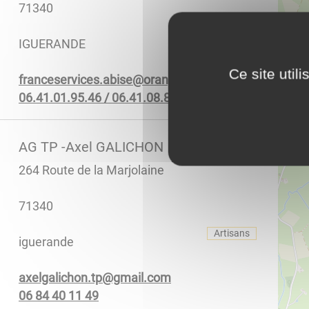
71340
IGUERANDE
Ce site util
rf.egnaro@esiba.secivresecnarf
26.08.80.14.60 / 64.59.10.14.60
AG TP -Axel GALICHON
PLUS D'INFOS
264 Route de la Marjolaine
71340
Artisans
iguerande
moc.liamg@pt.nohcilaglexa
94 11 04 48 60