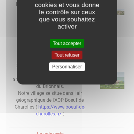
la Loire à Iguerande est protégée
cookies et vous donne
par le programme Natura 2000
le contrôle sur ceux
que vous souhaitez
activer
Tout accepter
Le bocage et les charolaises
L'agriculture occupe une place
Tout refuser
importante
à Iguerande. Depuis le 18e siècle
Personnaliser
l'élevage bovin
a façonné le bocage caractéristique
du Brionnais.
Notre village se situe dans l'air
géographique de l'AOP Boeuf de
Charolles (
https://www.boeuf-de-
charolles.fr/
)