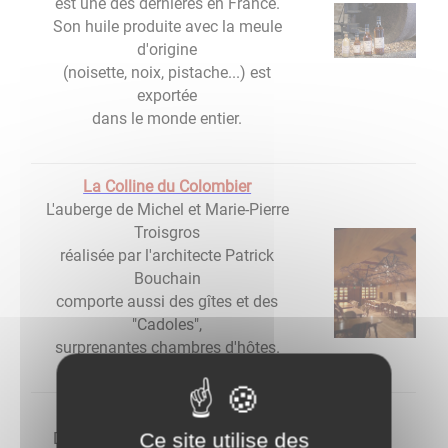
est une des dernières en France.
Son huile produite avec la meule
d'origine
(noisette, noix, pistache...) est
exportée
dans le monde entier.
La Colline du Colombier
L'auberge de Michel et Marie-Pierre
Troisgros
réalisée par l'architecte Patrick
Bouchain
comporte aussi des gîtes et des
"Cadoles",
surprenantes chambres d'hôtes.
La Loire
Ce site utilise des
Dernier fleuve sauvage d'Europe,