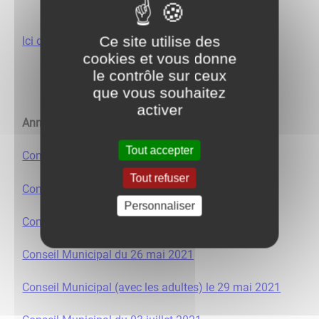
pour plus d'informations.
Ce site utilise des
Ici documents pour Élections 2024
cookies et vous donne
Retrouvez les derniers Conseils Municipaux des
le contrôle sur ceux
enfants ainsi que les comptes-rendus :
que vous souhaitez
activer
Année 2021 :
Tout accepter
Conseil Municipal du 09 janvier 2021
Tout refuser
Conseil Municipal du 30 janvier 2021
Personnaliser
Conseil Municipal du 06 mars 2021
Conseil Municipal du 26 mai 2021
Conseil Municipal (avec les adultes) le 29 mai 2021