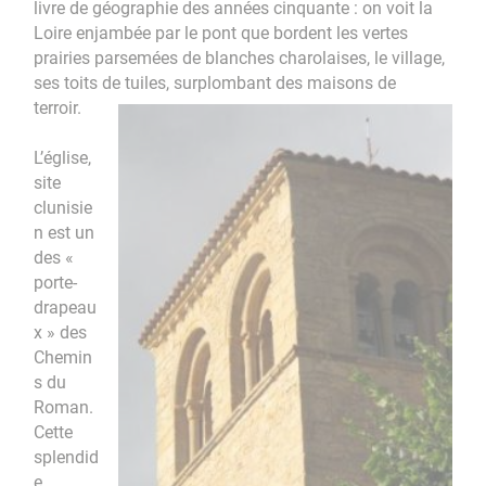
livre de géographie des années cinquante : on voit la
Loire enjambée par le pont que bordent les vertes
prairies parsemées de blanches charolaises, le village,
ses toits de tuiles, surplombant des maisons de
terroir.
L’église,
site
clunisie
n est un
des «
porte-
drapeau
x » des
Chemin
s du
Roman.
Cette
splendid
e