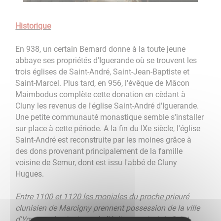
Historique
En 938, un certain Bernard donne à la toute jeune
abbaye ses propriétés d'Iguerande où se trouvent les
trois églises de Saint-André, Saint-Jean-Baptiste et
Saint-Marcel. Plus tard, en 956, l'évêque de Mâcon
Maimbodus complète cette donation en cèdant à
Cluny les revenus de l'église Saint-André d'Iguerande.
Une petite communauté monastique semble s'installer
sur place à cette période. A la fin du IXe siècle, l'église
Saint-André est reconstruite par les moines grâce à
des dons provenant principalement de la famille
voisine de Semur, dont est issu l'abbé de Cluny
Hugues.
Entre 1100 et 1120 les moniales du proche prieuré
clunisien de Marcigny prennent possession de la ville
d'Yguaranda ainsi que de l'église paroissiale Saint-