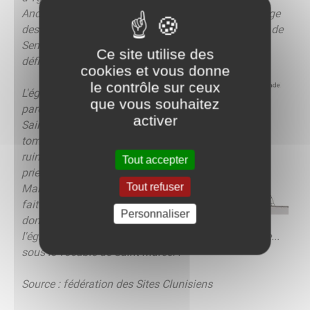
André. On assiste, au cours du XIIIe siècle, au partage
des droits seigneuriaux entre le prieuré et la famille de
Semur. C'est avant 1600 que les moines quittent
Ce site utilise des
définitivement Iguerande.
cookies et vous donne
le contrôle sur ceux
L'église
que vous souhaitez
paroissiale
activer
Saint-Marcel
tombe en
ruines ; la
Tout accepter
prieure de
Tout refuser
Marcigny
fait alors
Personnaliser
don de
l'église Saint-André afin qu'elle devienne paroissiale...
sous le vocable de Saint-Marcel !
Source : fédération des Sites Clunisiens