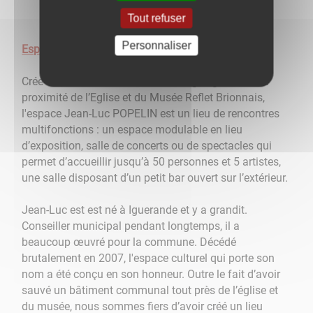
Tout refuser
Personnaliser
Espace culturel Jean-Luc Popelin
​​​​​​​Créé en 2012 sur la colline du bourg d’Iguerande, à
proximité de l’Eglise et du Musée Reflet Brionnais,
l'espace Jean-Luc POPELIN est un lieu de rencontres
multifonctions : un espace modulable en lieu
d’exposition, salle de concerts ou de spectacles qui
permet d’accueillir jusqu’à 50 personnes et 5 artistes,
une salle disposant d’un petit bar ouvert sur l’extérieur.
Jean-Luc est est né à Iguerande et y a grandit.
Conseiller municipal pendant longtemps, il a
beaucoup œuvré pour la commune. Décédé
brutalement en 2007, l'espace culturel qui porte son
nom a été conçu en son honneur. Outre le fait d’avoir
sauvé un bâtiment communal tout près de l’église et
du musée, nous sommes fiers d’avoir créé un lieu