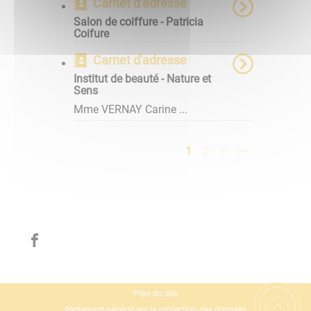
Carnet d'adresse
Salon de coiffure - Patricia
Coifure
Carnet d'adresse
Institut de beauté - Nature et
Sens
Mme VERNAY Carine ...
1
2
>
>>
Plan du site
Règlement général sur la protection des données