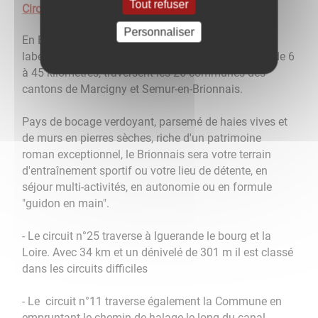
Tout refuser
Circuits VTT
Personnaliser
En Bourgogne du sud, 25 itinéraires VTT balisés et
labélisés par la Fédération Française de Cyclisme, de 6
à 45 kilomètres, traversent les 26 communes des
cantons de Marcigny et Semur-en-Brionnais.
Pays de bocage verdoyant, parsemé de haies vives et
de murs en pierres sèches, riche d'un patrimoine
roman exceptionnel, le Brionnais sera votre terrain
d'entraînement sportif ou votre lieu de détente, en
séjour multi-activités, en autonomie ou en formule
"guidon en main".
- Le circuit n°25 traverse à Iguerande le bourg et la
Loire. Avec 34 km et un dénivelé de 301 m il est classé
dans les circuits difficiles
- Le circuit n°11 traverse également la Commune en
empruntant le chemin de halage le long du canal.